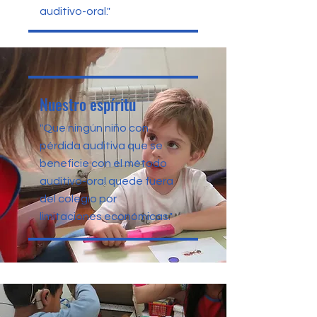
auditivo-oral."
Nuestro espíritu
"Que ningún niño con
pérdida auditiva que se
beneficie con el método
auditivo-oral quede fuera
del colegio por
limitaciones económicas."