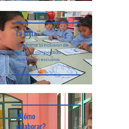
La meta
"Posibilitar la inclusión de
los niños con pérdida
auditiva en escuelas
comunes."
¿Cómo
colaborar?