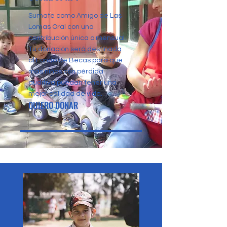
Sumate como Amigo de Las
Lomas Oral con una
contribución única o mensual.
Tu donación será destinada
al Fondo de Becas para que
más niños con pérdida
auditiva puedan tener una
mejor calidad de vida.
QUIERO DONAR