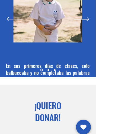
En sus primeros días de clases, solo
balbuceaba y no completaba las palabras
como
deberían ser.
Por ejemplo decía: MAMAMA o PAPAPA.
Hoy ya pasó 1 año y medio desde que
entró al Colegio Las Lomas Oral y con 4
¡QUIERO
años de edad ya dice con claridad Mamá,
Papá, Abuela, Tío, Tía, Pan, Jugo y muchas
DONAR!
otras palabras. También entiende los
números. Pero no sólo quiere aprender