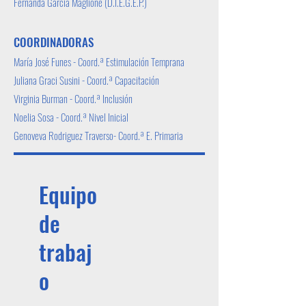
Fernanda Garcia Maglione (D.I.E.G.E.P.)
COORDINADORAS
María José Funes - Coord.ª Estimulación Temprana
Juliana Graci Susini - Coord.ª Capacitación
Virginia Burman - Coord.ª Inclusión
Noelia Sosa - Coord.ª Nivel Inicial
Genoveva Rodriguez Traverso- Coord.ª E. Primaria
Equipo
de
trabaj
o